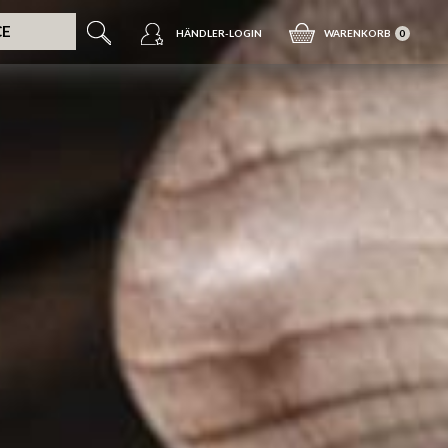
CE
HÄNDLER-LOGIN
WARENKORB
0