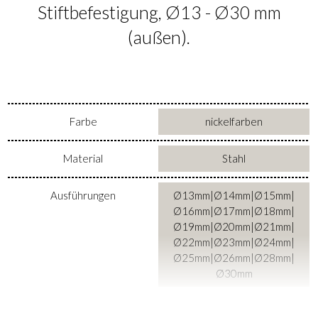
Stiftbefestigung, Ø13 - Ø30 mm
(außen).
Farbe
nickelfarben
Material
Stahl
Ausführungen
Ø13mm|Ø14mm|Ø15mm|
Ø16mm|Ø17mm|Ø18mm|
Ø19mm|Ø20mm|Ø21mm|
Ø22mm|Ø23mm|Ø24mm|
Ø25mm|Ø26mm|Ø28mm|
Ø30mm