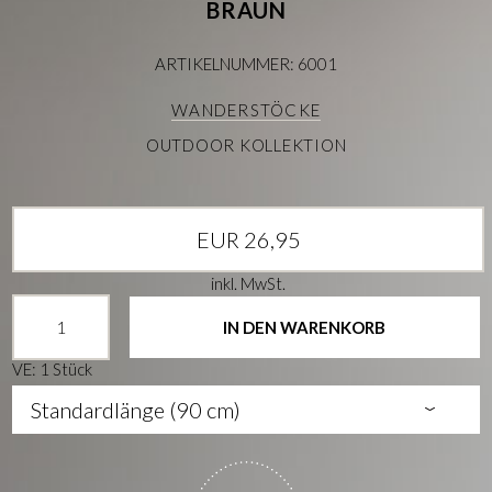
BRAUN
ARTIKELNUMMER: 6001
WANDERSTÖCKE
OUTDOOR KOLLEKTION
EUR 26,95
inkl. MwSt.
IN DEN WARENKORB
VE: 1 Stück