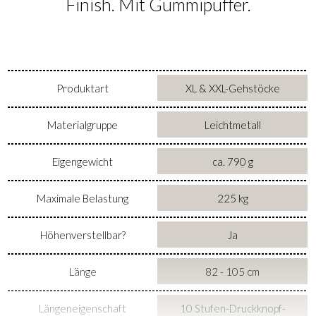
Finish. Mit Gummipuffer.
Produktart
XL & XXL-Gehstöcke
Materialgruppe
Leichtmetall
Eigengewicht
ca. 790 g
Maximale Belastung
225 kg
Höhenverstellbar?
Ja
Länge
82 - 105 cm
Längeneigenschaft
10 Stufen-Druckknopf-