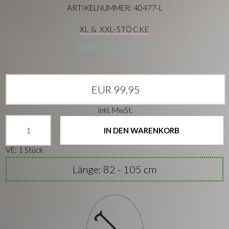
ARTIKELNUMMER: 40477-L
XL & XXL-STÖCKE
BASIC KOLLEKTION
EUR 99,95
inkl. MwSt.
IN DEN WARENKORB
VE: 1 Stück
Länge: 82 - 105 cm