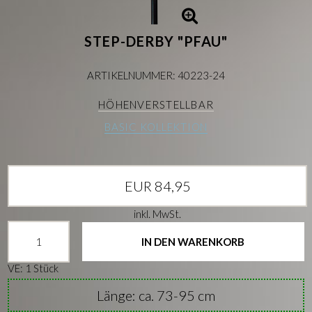
STEP-DERBY "PFAU"
ARTIKELNUMMER: 40223-24
HÖHENVERSTELLBAR
BASIC KOLLEKTION
EUR 84,95
inkl. MwSt.
IN DEN WARENKORB
VE: 1 Stück
Länge: ca. 73-95 cm