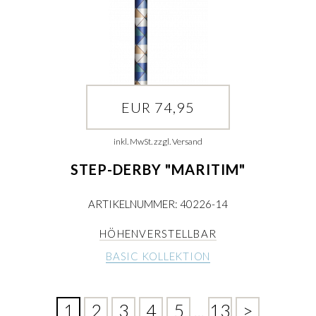
EUR 74,95
inkl. MwSt. zzgl. Versand
STEP-DERBY "MARITIM"
ARTIKELNUMMER: 40226-14
HÖHENVERSTELLBAR
BASIC KOLLEKTION
1
2
3
4
5
...
13
>